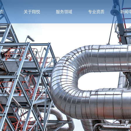
页
关于翔悦
服务领域
专业资质
新闻
公司简介
石油化工
专业资质
公司新
公司环境
电力行业
行业新
专家介绍
冶金行业
技术知
组织机构
公用工程
企业文化
生物医药
业务介绍
带压堵漏
服务领域
带压开孔
施工现场