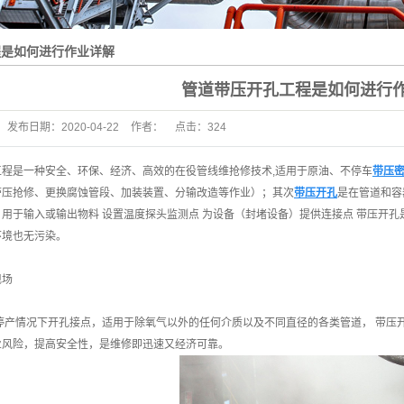
程是如何进行作业详解
管道带压开孔工程是如何进行
发布日期：
2020-04-22
作者：
点击：
324
工程是一种安全、环保、经济、高效的在役管线维抢修技术,适用于原油、不停车
带压
带压抢修、更换腐蚀管段、加装装置、分输改造等作业）；其次
带压开孔
是在管道和容
用于输入或输出物料 设置温度探头监测点 为设备（封堵设备）提供连接点 带压开
环境也无污染。
现场
停产情况下开孔接点，适用于除氧气以外的任何介质以及不同直径的各类管道， 带压
业风险，提高安全性，是维修即迅速又经济可靠。