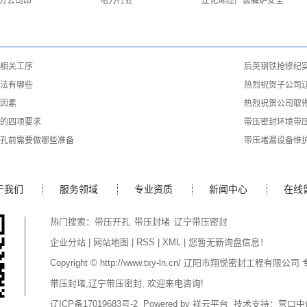
分公司印
电力行业
辽化烯烃厂裂解炉安全
相关工序
后英钢铁抢修纪
法有哪些
热烈祝贺子公司
因素
热烈祝贺公司取
的四项要求
带压密封环境带
孔前需要做哪些准备
带压堵漏设备维
于我们
服务领域
专业资质
新闻中心
在线
热门搜索：
带压开孔
带压封堵
辽宁带压密封
企业分站
|
网站地图
|
RSS
|
XML
|
您暂无新询盘信息！
Copyright © http://www.txy-ln.cn/ 辽阳市翔悦密封工程有限
带压封堵
,
辽宁带压密封
, 欢迎来电咨询!
辽ICP备17019683号-2
Powered by
祥云平台
技术支持：
营口中