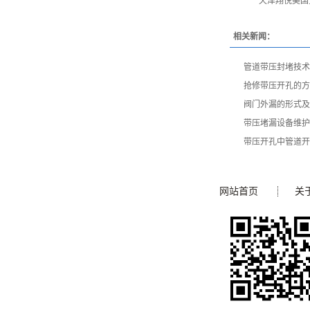
天津翔悦美国
相关新闻：
管道带压封堵技术
抢修带压开孔的方
阀门外漏的形式及
带压堵漏设备维护
带压开孔中管道开
网站首页
关