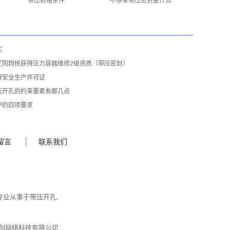
带压封堵条件
不停车带压密封是什么
实
辽阳翔悦获得压力容器维修2级资质（带压密封）
得安全生产许可证
压开孔的约束要素有那几点
护的四项要求
留言
联系我们
公司 专业从事于
带压开孔
,
创网络科技有限公司