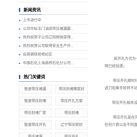
新闻资讯
上市进行中
公司中标玉门油田带压堵漏服...
热烈祝贺子公司辽阳翔悦获得...
热烈祝贺公司取得安全生产许...
后英钢铁抢修纪实
其开孔方式为
中国石化上海高桥石化分公司...
明已经钻透；
热门关键词
带压开孔顺时
进刀如果手轮转不
管道带压堵漏
带压封堵哪家好
管道带压封堵
带压开孔方案
带压开孔相关
带压封堵厂家
带压封堵
带压开孔是在
管道带压开孔
辽宁带压密封
任何介质以及不同
带压堵漏
带压开孔