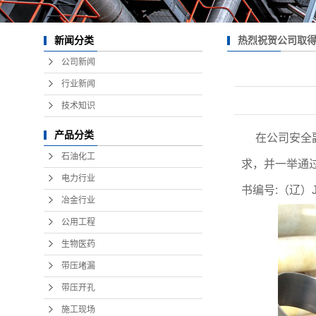
热烈祝贺公司取
新闻分类
公司新闻
行业新闻
技术知识
产品分类
在公司安全副
石油化工
求，并一举通
电力行业
书编号:（辽）JZ
冶金行业
公用工程
生物医药
带压堵漏
带压开孔
施工现场