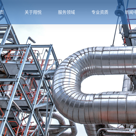
页
关于翔悦
服务领域
专业资质
新闻
公司简介
石油化工
专业资质
公司新
公司环境
电力行业
行业新
专家介绍
冶金行业
技术知
组织机构
公用工程
企业文化
生物医药
业务介绍
带压堵漏
服务领域
带压开孔
施工现场