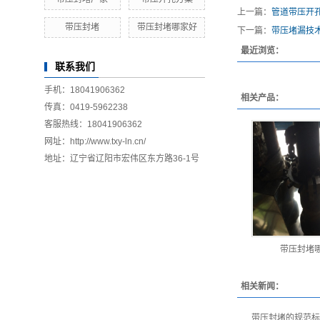
上一篇：
管道带压开
带压封堵
带压封堵哪家好
下一篇：
带压堵漏技
最近浏览：
联系我们
手机：18041906362
相关产品：
传真：0419-5962238
客服热线：18041906362
网址：http://www.txy-ln.cn/
地址：辽宁省辽阳市宏伟区东方路36-1号
带压封堵
相关新闻：
带压封堵的规范标