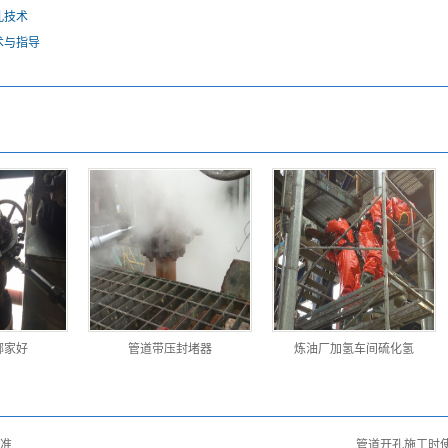
孔技术
术与指导
哪家好
管道带压封堵器
炼油厂加氢车间硫化氢
准
管道开孔施工时