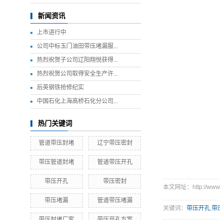
新闻资讯
上市进行中
公司中标玉门油田带压堵漏服...
热烈祝贺子公司辽阳翔悦获得...
热烈祝贺公司取得安全生产许...
后英钢铁抢修纪实
中国石化上海高桥石化分公司...
热门关键词
管道带压封堵
辽宁带压密封
带压管道封堵
管道带压开孔
带压开孔
带压密封
本文网址：http://www.tx
带压堵漏
管道带压堵漏
关键词：
带压开孔
,
带
带压封堵厂家
带压开孔方案