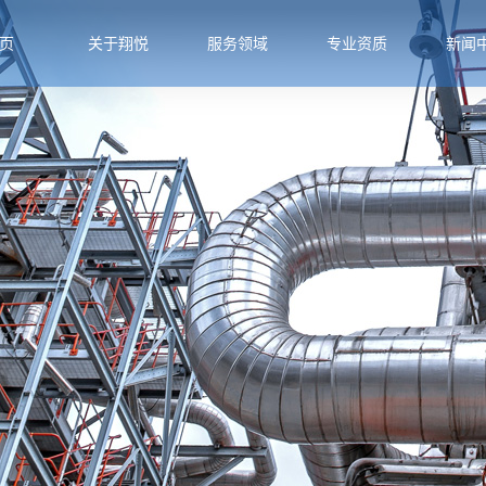
页
关于翔悦
服务领域
专业资质
新闻
公司简介
石油化工
专业资质
公司新
公司环境
电力行业
行业新
专家介绍
冶金行业
技术知
组织机构
公用工程
企业文化
生物医药
业务介绍
带压堵漏
服务领域
带压开孔
施工现场